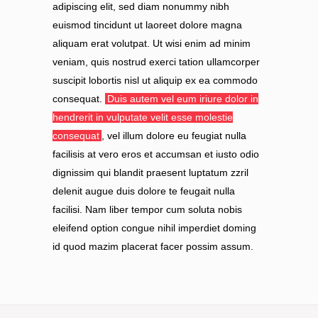
adipiscing elit, sed diam nonummy nibh
euismod tincidunt ut laoreet dolore magna
aliquam erat volutpat. Ut wisi enim ad minim
veniam, quis nostrud exerci tation ullamcorper
suscipit lobortis nisl ut aliquip ex ea commodo
consequat.
Duis autem vel eum iriure dolor in
hendrerit in vulputate velit esse molestie
consequat
, vel illum dolore eu feugiat nulla
facilisis at vero eros et accumsan et iusto odio
dignissim qui blandit praesent luptatum zzril
delenit augue duis dolore te feugait nulla
facilisi. Nam liber tempor cum soluta nobis
eleifend option congue nihil imperdiet doming
id quod mazim placerat facer possim assum.