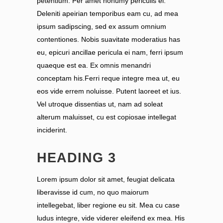
petentium. Per amet nonumy periculis ei.
Deleniti apeirian temporibus eam cu, ad mea
ipsum sadipscing, sed ex assum omnium
contentiones. Nobis suavitate moderatius has
eu, epicuri ancillae pericula ei nam, ferri ipsum
quaeque est ea. Ex omnis menandri
conceptam his.Ferri reque integre mea ut, eu
eos vide errem noluisse. Putent laoreet et ius.
Vel utroque dissentias ut, nam ad soleat
alterum maluisset, cu est copiosae intellegat
inciderint.
HEADING 3
Lorem ipsum dolor sit amet, feugiat delicata
liberavisse id cum, no quo maiorum
intellegebat, liber regione eu sit. Mea cu case
ludus integre, vide viderer eleifend ex mea. His