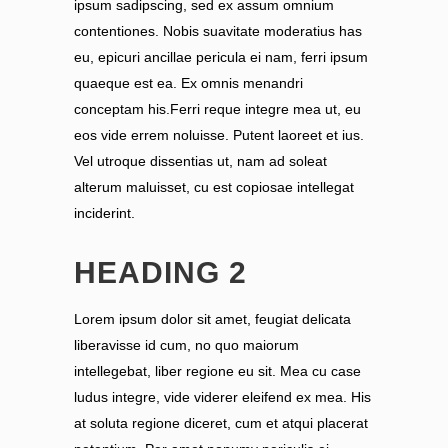
ipsum sadipscing, sed ex assum omnium
contentiones. Nobis suavitate moderatius has
eu, epicuri ancillae pericula ei nam, ferri ipsum
quaeque est ea. Ex omnis menandri
conceptam his.Ferri reque integre mea ut, eu
eos vide errem noluisse. Putent laoreet et ius.
Vel utroque dissentias ut, nam ad soleat
alterum maluisset, cu est copiosae intellegat
inciderint.
HEADING 2
Lorem ipsum dolor sit amet, feugiat delicata
liberavisse id cum, no quo maiorum
intellegebat, liber regione eu sit. Mea cu case
ludus integre, vide viderer eleifend ex mea. His
at soluta regione diceret, cum et atqui placerat