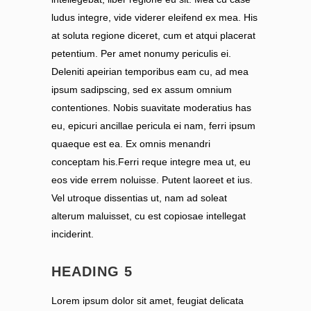
ludus integre, vide viderer eleifend ex mea. His
at soluta regione diceret, cum et atqui placerat
petentium. Per amet nonumy periculis ei.
Deleniti apeirian temporibus eam cu, ad mea
ipsum sadipscing, sed ex assum omnium
contentiones. Nobis suavitate moderatius has
eu, epicuri ancillae pericula ei nam, ferri ipsum
quaeque est ea. Ex omnis menandri
conceptam his.Ferri reque integre mea ut, eu
eos vide errem noluisse. Putent laoreet et ius.
Vel utroque dissentias ut, nam ad soleat
alterum maluisset, cu est copiosae intellegat
inciderint.
HEADING 5
Lorem ipsum dolor sit amet, feugiat delicata