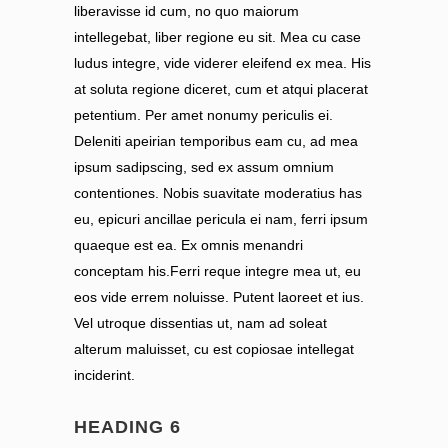
liberavisse id cum, no quo maiorum
intellegebat, liber regione eu sit. Mea cu case
ludus integre, vide viderer eleifend ex mea. His
at soluta regione diceret, cum et atqui placerat
petentium. Per amet nonumy periculis ei.
Deleniti apeirian temporibus eam cu, ad mea
ipsum sadipscing, sed ex assum omnium
contentiones. Nobis suavitate moderatius has
eu, epicuri ancillae pericula ei nam, ferri ipsum
quaeque est ea. Ex omnis menandri
conceptam his.Ferri reque integre mea ut, eu
eos vide errem noluisse. Putent laoreet et ius.
Vel utroque dissentias ut, nam ad soleat
alterum maluisset, cu est copiosae intellegat
inciderint.
HEADING 6