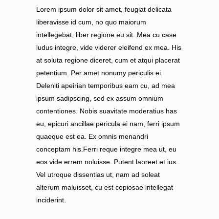
Lorem ipsum dolor sit amet, feugiat delicata
liberavisse id cum, no quo maiorum
intellegebat, liber regione eu sit. Mea cu case
ludus integre, vide viderer eleifend ex mea. His
at soluta regione diceret, cum et atqui placerat
petentium. Per amet nonumy periculis ei.
Deleniti apeirian temporibus eam cu, ad mea
ipsum sadipscing, sed ex assum omnium
contentiones. Nobis suavitate moderatius has
eu, epicuri ancillae pericula ei nam, ferri ipsum
quaeque est ea. Ex omnis menandri
conceptam his.Ferri reque integre mea ut, eu
eos vide errem noluisse. Putent laoreet et ius.
Vel utroque dissentias ut, nam ad soleat
alterum maluisset, cu est copiosae intellegat
inciderint.