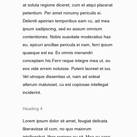
at soluta regione diceret, cum et atqui placerat
petentium. Per amet nonumy periculis ei.
Deleniti apeirian temporibus eam cu, ad mea
ipsum sadipscing, sed ex assum omnium
contentiones. Nobis suavitate moderatius has
eu, epicuri ancillae pericula ei nam, ferri ipsum
quaeque est ea. Ex omnis menandri
conceptam his.Ferri reque integre mea ut, eu
eos vide errem noluisse. Putent laoreet et ius.
Vel utroque dissentias ut, nam ad soleat
alterum maluisset, cu est copiosae intellegat
inciderint.
Heading 4
Lorem ipsum dolor sit amet, feugiat delicata
liberavisse id cum, no quo maiorum
intellegebat, liber regione eu sit. Mea cu case