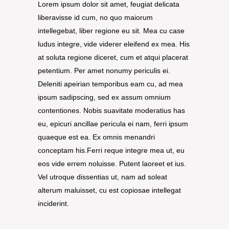
Lorem ipsum dolor sit amet, feugiat delicata
liberavisse id cum, no quo maiorum
intellegebat, liber regione eu sit. Mea cu case
ludus integre, vide viderer eleifend ex mea. His
at soluta regione diceret, cum et atqui placerat
petentium. Per amet nonumy periculis ei.
Deleniti apeirian temporibus eam cu, ad mea
ipsum sadipscing, sed ex assum omnium
contentiones. Nobis suavitate moderatius has
eu, epicuri ancillae pericula ei nam, ferri ipsum
quaeque est ea. Ex omnis menandri
conceptam his.Ferri reque integre mea ut, eu
eos vide errem noluisse. Putent laoreet et ius.
Vel utroque dissentias ut, nam ad soleat
alterum maluisset, cu est copiosae intellegat
inciderint.