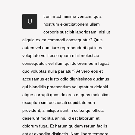
t enim ad minima veniam, quis
U
nostrum exercitationem ullam
corporis suscipit laboriosam, nisi ut
aliquid ex ea commodi consequatur? Quis
autem vel eum iure reprehenderit qui in ea
voluptate velit esse quam nihil molestiae
consequatur, vel illum qui dolorem eum fugiat
quo voluptas nulla pariatur? At vero eos et
accusamus et iusto odio dignissimos ducimus
qui blanditiis praesentium voluptatum deleniti
atque corrupti quos dolores et quas molestias
excepturi sint occaecati cupiditate non
provident, similique sunt in culpa qui officia
deserunt mollitia animi, id est laborum et
dolorum fuga. Et harum quidem rerum facilis
est et expedita distinctio. Nam libero tempore,