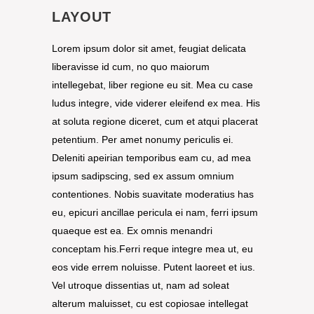
LAYOUT
Lorem ipsum dolor sit amet, feugiat delicata
liberavisse id cum, no quo maiorum
intellegebat, liber regione eu sit. Mea cu case
ludus integre, vide viderer eleifend ex mea. His
at soluta regione diceret, cum et atqui placerat
petentium. Per amet nonumy periculis ei.
Deleniti apeirian temporibus eam cu, ad mea
ipsum sadipscing, sed ex assum omnium
contentiones. Nobis suavitate moderatius has
eu, epicuri ancillae pericula ei nam, ferri ipsum
quaeque est ea. Ex omnis menandri
conceptam his.Ferri reque integre mea ut, eu
eos vide errem noluisse. Putent laoreet et ius.
Vel utroque dissentias ut, nam ad soleat
alterum maluisset, cu est copiosae intellegat