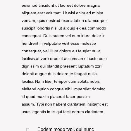
euismod tincidunt ut laoreet dolore magna
aliquam erat volutpat. Ut wisi enim ad minim
veniam, quis nostrud exerci tation ullamcorper
suscipit lobortis nisl ut aliquip ex ea commodo
consequat. Duis autem vel eum iriure dolor in
hendrerit in vulputate velit esse molestie
consequat, vel illum dolore eu feugiat nulla
facilisis at vero eros et accumsan et iusto odio
dignissim qui blandit praesent luptatum zzril
delenit augue duis dolore te feugait nulla
facilisi. Nam liber tempor cum soluta nobis
eleifend option congue nihil imperdiet doming
id quod mazim placerat facer possim
assum. Typi non habent claritatem insitam; est
usus legentis in iis qui facit eorum claritatem.
Eodem modo typi, qui nunc