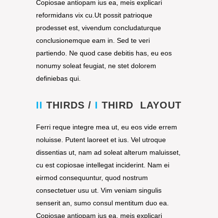
Copiosae antiopam ius ea, meis explicari
reformidans vix cu.Ut possit patrioque
prodesset est, vivendum concludaturque
conclusionemque eam in. Sed te veri
partiendo. Ne quod case debitis has, eu eos
nonumy soleat feugiat, ne stet dolorem
definiebas qui.
II
THIRDS /
I
THIRD LAYOUT
Ferri reque integre mea ut, eu eos vide errem
noluisse. Putent laoreet et ius. Vel utroque
dissentias ut, nam ad soleat alterum maluisset,
cu est copiosae intellegat inciderint. Nam ei
eirmod consequuntur, quod nostrum
consectetuer usu ut. Vim veniam singulis
senserit an, sumo consul mentitum duo ea.
Copiosae antiopam ius ea, meis explicari