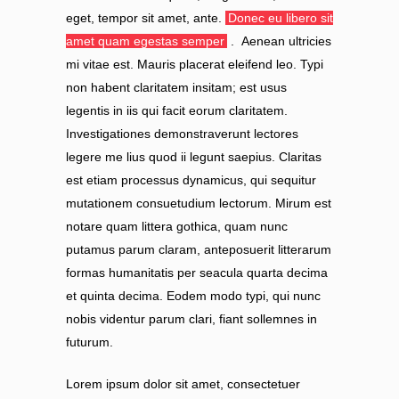
eget, tempor sit amet, ante.
Donec eu libero sit
amet quam egestas semper
. Aenean ultricies
mi vitae est. Mauris placerat eleifend leo. Typi
non habent claritatem insitam; est usus
legentis in iis qui facit eorum claritatem.
Investigationes demonstraverunt lectores
legere me lius quod ii legunt saepius. Claritas
est etiam processus dynamicus, qui sequitur
mutationem consuetudium lectorum. Mirum est
notare quam littera gothica, quam nunc
putamus parum claram, anteposuerit litterarum
formas humanitatis per seacula quarta decima
et quinta decima. Eodem modo typi, qui nunc
nobis videntur parum clari, fiant sollemnes in
futurum.
Lorem ipsum dolor sit amet, consectetuer